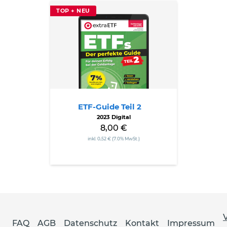
ETF-
TOP + NEU
Guide
Teil
2
ETF-Guide Teil 2
2023 Digital
8,00 €
inkl. 0,52 € (7.0% MwSt.)
FAQ
AGB
Datenschutz
Kontakt
Impressum