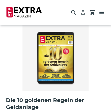
Suchen
Einloggen
Einkauf
Direkt
zum
Inhalt
Startseite
Einzelausgaben
Guides
Die 10 goldenen Regeln der
Geldanlage