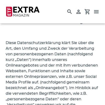
Suchen
Einloggen
Einkauf
Direkt
Datenschutzerklärung
zum
Inhalt
Startseite
Diese Datenschutzerklärung klärt Sie über die
Einzelausgaben
Art, den Umfang und Zweck der Verarbeitung
von personenbezogenen Daten (nachfolgend
Guides
kurz „Daten“) innerhalb unseres
Onlineangebotes und der mit ihm verbundenen
Webseiten, Funktionen und Inhalte sowie
externen Onlinepräsenzen, wie z.B. unser Social
Media Profile auf. (nachfolgend gemeinsam
bezeichnet als „Onlineangebot“). Im Hinblick auf
die verwendeten Begrifflichkeiten, wie z.B.
„personenbezogene Daten“ oder deren
„Verarbeitung“ verweisen wir auf die