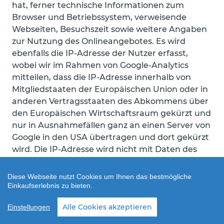
hat, ferner technische Informationen zum
Browser und Betriebssystem, verweisende
Webseiten, Besuchszeit sowie weitere Angaben
zur Nutzung des Onlineangebotes. Es wird
ebenfalls die IP-Adresse der Nutzer erfasst,
wobei wir im Rahmen von Google-Analytics
mitteilen, dass die IP-Adresse innerhalb von
Mitgliedstaaten der Europäischen Union oder in
anderen Vertragsstaaten des Abkommens über
den Europäischen Wirtschaftsraum gekürzt und
nur in Ausnahmefällen ganz an einen Server von
Google in den USA übertragen und dort gekürzt
wird. Die IP-Adresse wird nicht mit Daten des
Nutzers innerhalb von anderen Angeboten von
Google zusammengeführt. Die vorstehend
Diese Webseite nutzt Cookies um Ihnen das bestmögliche
genannten Informationen können seitens
Einkaufserlebnis zu bieten.
Google auch mit solchen Informationen aus
Alle Cookies akzeptieren
Einstellungen
anderen Quellen verbunden werden. Wenn der
Nutzer anschließend andere Webseiten besucht,