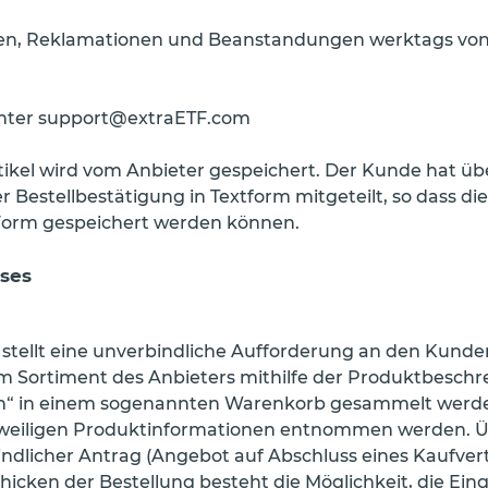
ragen, Reklamationen und Beanstandungen werktags von 
l unter support@extraETF.com
ikel wird vom Anbieter gespeichert. Der Kunde hat übe
der Bestellbestätigung in Textform mitgeteilt, so dass
Form gespeichert werden können.
sses
t stellt eine unverbindliche Aufforderung an den Kund
 Sortiment des Anbieters mithilfe der Produktbesch
en“ in einem sogenannten Warenkorb gesammelt werde
weiligen Produktinformationen entnommen werden. Übe
rbindlicher Antrag (Angebot auf Abschluss eines Kaufv
cken der Bestellung besteht die Möglichkeit, die Eing