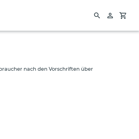
Suchen
Einloggen
Einka
rbraucher nach den Vorschriften über