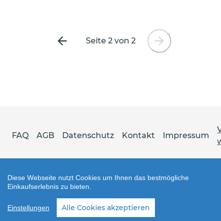
Seite 2 von 2
Vorherige
Nächste
Seite
Seite
FAQ
AGB
Datenschutz
Kontakt
Impressum
Diese Webseite nutzt Cookies um Ihnen das bestmögliche
Einkaufserlebnis zu bieten.
Shop erstellt mit VersaCommerce.
Alle Cookies akzeptieren
Einstellungen