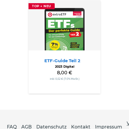
ETF-
TOP + NEU
Guide
Teil
2
ETF-Guide Teil 2
2023 Digital
8,00 €
inkl. 0,52 € (7.0% MwSt.)
FAQ
AGB
Datenschutz
Kontakt
Impressum