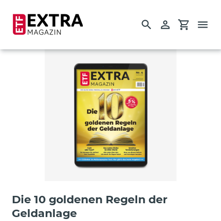
Suchen
Einloggen
Einkauf
Direkt
zum
Inhalt
Startseite
Einzelausgaben
Guides
Die 10 goldenen Regeln der
Geldanlage