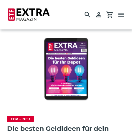
Suchen
Einloggen
Einkauf
Direkt
zum
Inhalt
Startseite
Einzelausgaben
Guides
TOP + NEU
Die besten Geldideen für dein