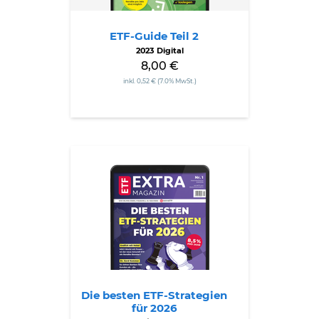
ETF-Guide Teil 2
2023 Digital
8,00 €
inkl. 0,52 € (7.0% MwSt.)
Die
besten
ETF-
Strategien
für
2026
Die besten ETF-Strategien
für 2026