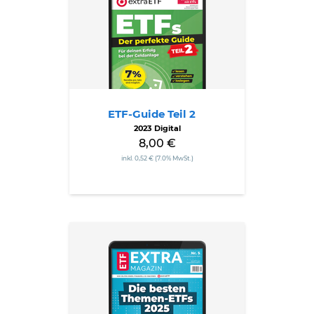
Teil
2
ETF-Guide Teil 2
2023 Digital
8,00 €
inkl. 0,52 € (7.0% MwSt.)
Die
besten
Themen-
ETFs
2025