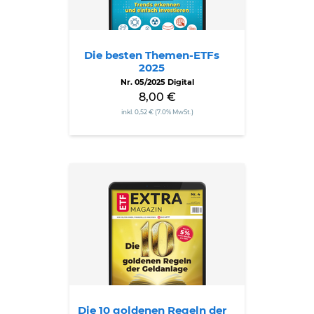
Die besten Themen-ETFs
2025
Nr. 05/2025 Digital
8,00 €
inkl. 0,52 € (7.0% MwSt.)
Die
10
goldenen
Regeln
der
Geldanlage
Die 10 goldenen Regeln der