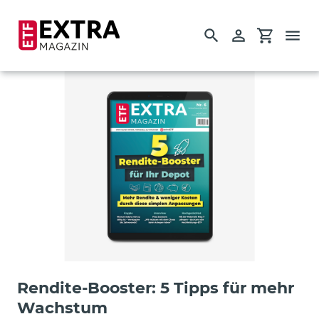
Suchen
Einloggen
Einkauf
Direkt
zum
Inhalt
Startseite
Einzelausgaben
Guides
Rendite-Booster: 5 Tipps für mehr
Wachstum