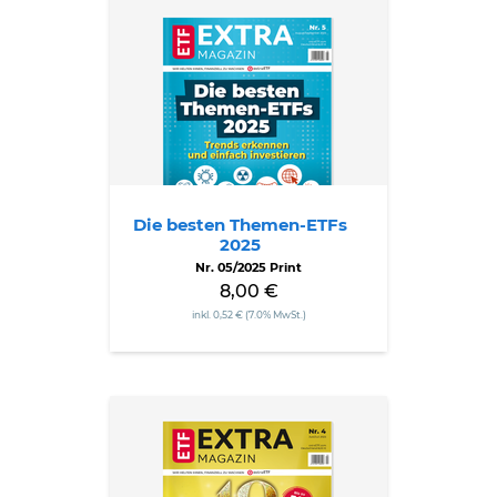
Die
besten
Themen-
ETFs
2025
Die besten Themen-ETFs
2025
Nr. 05/2025 Print
8,00 €
inkl. 0,52 € (7.0% MwSt.)
Die
10
goldenen
Regeln