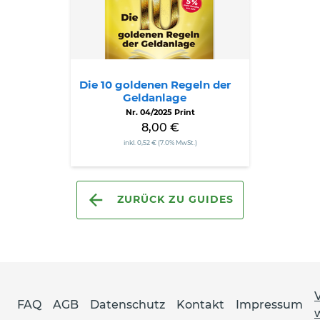
der
Geldanlage
Die 10 goldenen Regeln der
Geldanlage
Nr. 04/2025 Print
8,00 €
inkl. 0,52 € (7.0% MwSt.)
ZURÜCK ZU GUIDES
FAQ
AGB
Datenschutz
Kontakt
Impressum