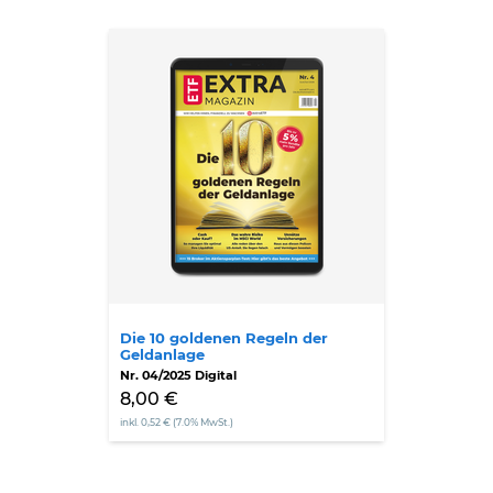
Die
10
goldenen
Regeln
der
Geldanlage
Die 10 goldenen Regeln der
Geldanlage
Nr. 04/2025 Digital
8,00 €
inkl. 0,52 € (7.0% MwSt.)