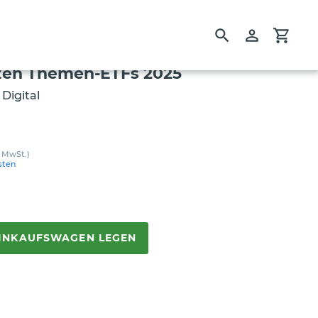
Suchen
Einloggen
Einka
ten Themen-ETFs 2025
 Digital
 MwSt.)
sten
EINKAUFSWAGEN LEGEN