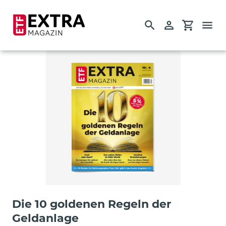
Suchen
Einloggen
Einkauf
Direkt
zum
Inhalt
Startseite
Einzelausgaben
Guides
Die 10 goldenen Regeln der
Geldanlage