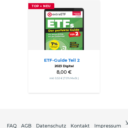
ETF-
TOP + NEU
Guide
Teil
2
ETF-Guide Teil 2
2023 Digital
8,00 €
inkl. 0,52 € (7.0% MwSt.)
FAQ
AGB
Datenschutz
Kontakt
Impressum