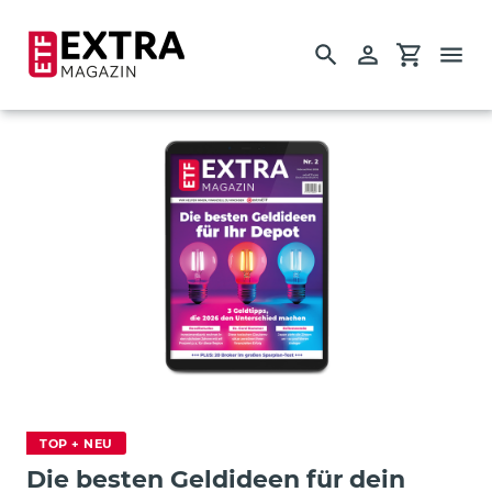
Suchen
Einloggen
Einkauf
Direkt
zum
Inhalt
Startseite
Einzelausgaben
Guides
TOP + NEU
Die besten Geldideen für dein