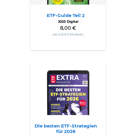
ETF-Guide Teil 2
2023 Digital
8,00 €
inkl. 0,52 € (7.0% MwSt.)
Die
besten
ETF-
Strategien
für
2026
Die besten ETF-Strategien
für 2026