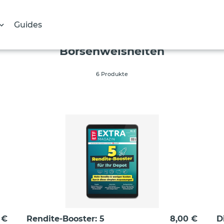
Guides
S
Börsenweisheiten
a
m
6 Produkte
m
l
u
n
g
:
 €
Rendite-Booster: 5
8,00 €
D