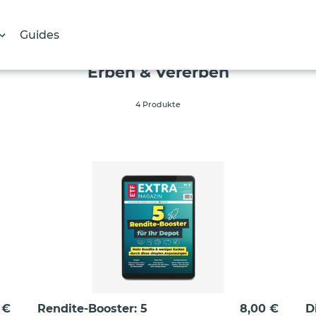
Guides
S
Erben & Vererben
a
m
4 Produkte
m
l
u
n
g
:
 €
Rendite-Booster: 5
8,00 €
D