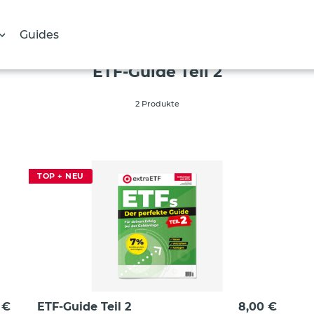
Guides
S
ETF-Guide Teil 2
a
m
2 Produkte
m
l
u
n
TOP + NEU
g
:
 €
ETF-Guide Teil 2
8,00 €