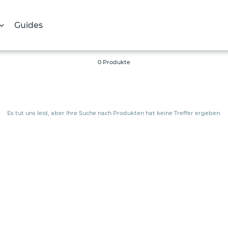
Guides
S
0 Produkte
a
m
m
Es tut uns leid, aber Ihre Suche nach Produkten hat keine Treffer ergeben.
l
u
n
g
: