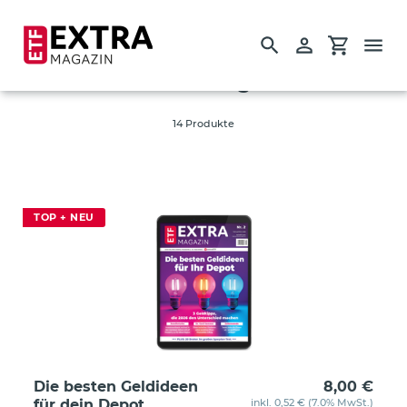
Suchen
Einloggen
Einkauf
Direkt
S
Geldanlage
zum
a
Inhalt
m
14 Produkte
Startseite
m
l
Einzelausgaben
u
Guides
n
TOP + NEU
g
:
Die besten Geldideen
8,00 €
für dein Depot
inkl. 0,52 € (7.0% MwSt.)