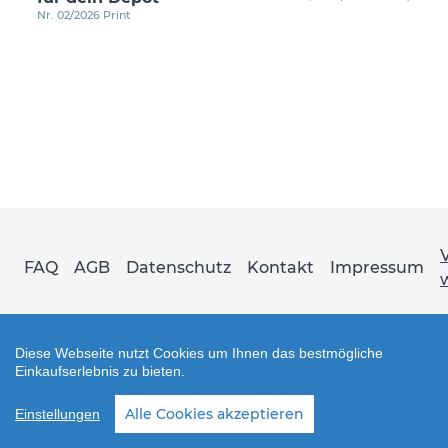
Nr. 02/2026 Print
FAQ
AGB
Datenschutz
Kontakt
Impressum
Diese Webseite nutzt Cookies um Ihnen das bestmögliche
Einkaufserlebnis zu bieten.
Shop erstellt mit VersaCommerce.
Alle Cookies akzeptieren
Einstellungen