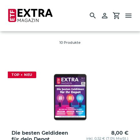
Suchen
Einloggen
Einkauf
Direkt
S
Rendite
zum
a
Inhalt
m
10 Produkte
Startseite
m
l
Einzelausgaben
u
Guides
n
TOP + NEU
g
:
Die besten Geldideen
8,00 €
für dein Depot
inkl. 0,52 € (7.0% MwSt.)