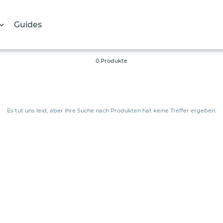
Guides
S
0 Produkte
a
m
m
Es tut uns leid, aber Ihre Suche nach Produkten hat keine Treffer ergeben.
l
u
n
g
: