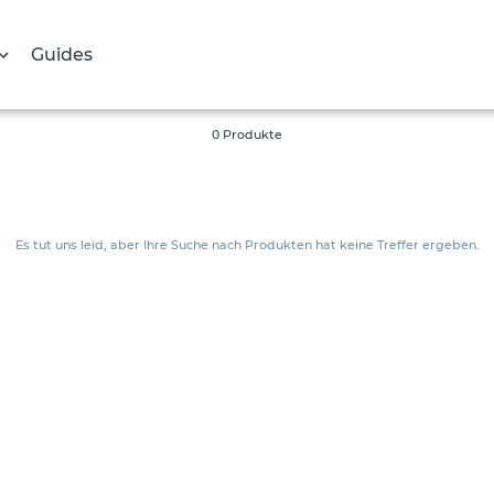
Guides
S
0 Produkte
a
m
m
Es tut uns leid, aber Ihre Suche nach Produkten hat keine Treffer ergeben.
l
u
n
g
: