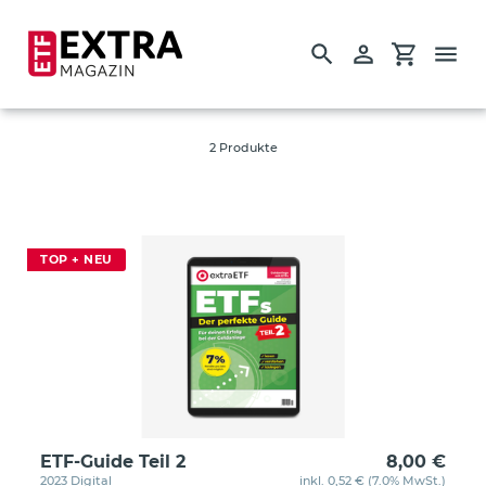
Suchen
Einloggen
Einkauf
Direkt
S
Rohstoffe
zum
a
Inhalt
m
2 Produkte
Startseite
m
l
Einzelausgaben
u
Guides
n
TOP + NEU
g
:
ETF-Guide Teil 2
8,00 €
2023 Digital
inkl. 0,52 € (7.0% MwSt.)