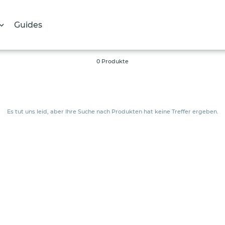
Guides
S
0 Produkte
a
m
m
Es tut uns leid, aber Ihre Suche nach Produkten hat keine Treffer ergeben.
l
u
n
g
: