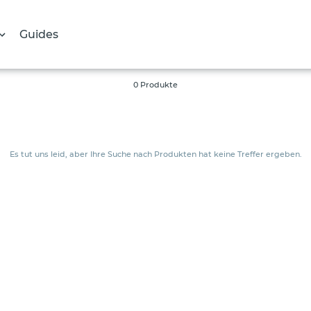
Guides
S
0 Produkte
a
m
m
Es tut uns leid, aber Ihre Suche nach Produkten hat keine Treffer ergeben.
l
u
n
g
: