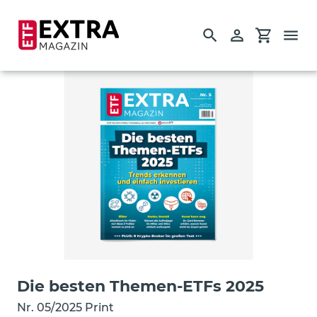
Suchen
Einloggen
Einkauf
Direkt
zum
Inhalt
Startseite
Einzelausgaben
Guides
Die besten Themen-ETFs 2025
Nr. 05/2025 Print