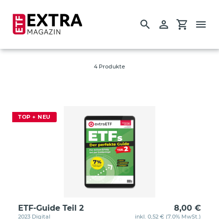
Suchen
Einloggen
Einkauf
Direkt
S
Investieren
zum
a
Inhalt
m
4 Produkte
Startseite
m
l
Einzelausgaben
u
Guides
n
TOP + NEU
g
:
ETF-Guide Teil 2
8,00 €
2023 Digital
inkl. 0,52 € (7.0% MwSt.)