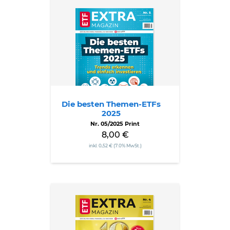
Die
besten
Themen-
ETFs
2025
Die besten Themen-ETFs
2025
Nr. 05/2025 Print
8,00 €
inkl. 0,52 € (7.0% MwSt.)
Die
10
goldenen
Regeln