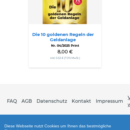
der
Geldanlage
Die 10 goldenen Regeln der
Geldanlage
Nr. 04/2025 Print
8,00 €
inkl. 0,52 € (7.0% MwSt.)
FAQ
AGB
Datenschutz
Kontakt
Impressum
Diese Webseite nutzt Cookies um Ihnen das bestmögliche