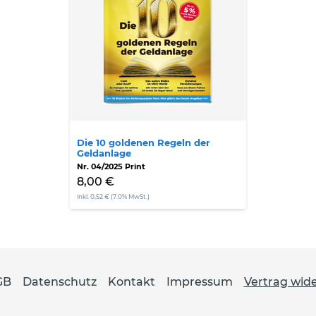
Regeln
der
Geldanlage
Die 10 goldenen Regeln der
Geldanlage
Nr. 04/2025 Print
8,00 €
inkl. 0,52 € (7.0% MwSt.)
GB
Datenschutz
Kontakt
Impressum
Vertrag wid