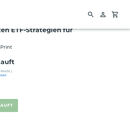
Suchen
Einloggen
Einka
ten ETF-Strategien für
 Print
auft
 MwSt.)
sten
KAUFT