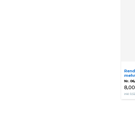
5
Tipp
für
meh
Wac
Rendi
mehr
Nr. 06
8,00
inkl. 0,