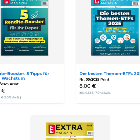
Themen-
s
ETFs
2025
r
hstum
te-Booster: 5 Tipps für
Die besten Themen-ETFs 20
 Wachstum
Nr. 05/2025 Print
/2025 Print
8,00 €
 €
inkl. 0,52 € (7.0% MwSt.)
52 € (7.0% MwSt.)
Die
10
goldenen